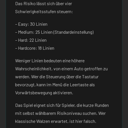
Das Risiko lässt sich über vier
Schwierigkeitsstufen steuern:
– Easy: 30 Linien
– Medium: 25 Linien (Standardeinstellung)
– Hard: 22 Linien
– Hardcore: 18 Linien
Weniger Linien bedeuten eine höhere
Wahrscheinlichkeit, von einem Auto getroffen zu
werden. Wer die Steuerung über die Tastatur
bevorzugt, kann im Menü die Leertaste als
Vorwärtsbewegung aktivieren.
Das Spiel eignet sich für Spieler, die kurze Runden
mit selbst wählbarem Risikoniveau suchen. Wer
klassische Walzen erwartet, ist hier falsch.