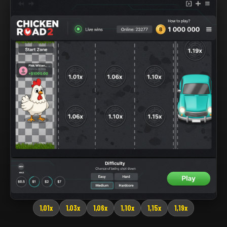
1,01x
1,03x
1,06x
1,10x
1,15x
1,19x