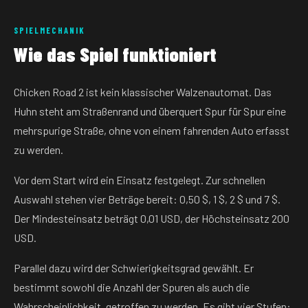
SPIELMECHANIK
Wie das Spiel funktioniert
Chicken Road 2 ist kein klassischer Walzenautomat. Das
Huhn steht am Straßenrand und überquert Spur für Spur eine
mehrspurige Straße, ohne von einem fahrenden Auto erfasst
zu werden.
Vor dem Start wird ein Einsatz festgelegt. Zur schnellen
Auswahl stehen vier Beträge bereit: 0,50 $, 1 $, 2 $ und 7 $.
Der Mindesteinsatz beträgt 0,01 USD, der Höchsteinsatz 200
USD.
Parallel dazu wird der Schwierigkeitsgrad gewählt. Er
bestimmt sowohl die Anzahl der Spuren als auch die
Wahrscheinlichkeit, getroffen zu werden. Es gibt vier Stufen: