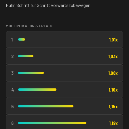
Huhn Schritt für Schritt vorwärtszubewegen.
MULTIPLIKATOR-VERLAUF
1
1,01x
2
1,03x
3
1,06x
4
1,10x
5
1,15x
6
1,19x