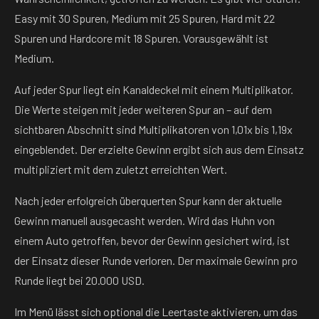
Easy mit 30 Spuren, Medium mit 25 Spuren, Hard mit 22
Spuren und Hardcore mit 18 Spuren. Vorausgewählt ist
Medium.
Auf jeder Spur liegt ein Kanaldeckel mit einem Multiplikator.
Die Werte steigen mit jeder weiteren Spur an – auf dem
sichtbaren Abschnitt sind Multiplikatoren von 1,01x bis 1,19x
eingeblendet. Der erzielte Gewinn ergibt sich aus dem Einsatz
multipliziert mit dem zuletzt erreichten Wert.
Nach jeder erfolgreich überquerten Spur kann der aktuelle
Gewinn manuell ausgecasht werden. Wird das Huhn von
einem Auto getroffen, bevor der Gewinn gesichert wird, ist
der Einsatz dieser Runde verloren. Der maximale Gewinn pro
Runde liegt bei 20.000 USD.
Im Menü lässt sich optional die Leertaste aktivieren, um das