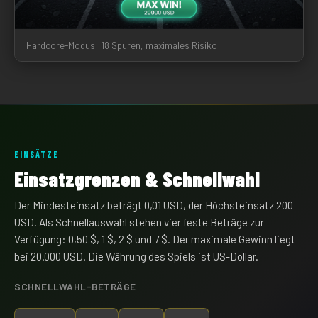
Hardcore-Modus: 18 Spuren, maximales Risiko
EINSÄTZE
Einsatzgrenzen & Schnellwahl
Der Mindesteinsatz beträgt 0,01 USD, der Höchsteinsatz 200
USD. Als Schnellauswahl stehen vier feste Beträge zur
Verfügung: 0,50 $, 1 $, 2 $ und 7 $. Der maximale Gewinn liegt
bei 20.000 USD. Die Währung des Spiels ist US-Dollar.
SCHNELLWAHL-BETRÄGE