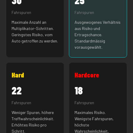
Fahrspuren
Fahrspuren
Maximale Anzahl an
Ausgewogenes Verhältnis
Multiplikator-Schritten.
aus Risiko und
Geringstes Risiko, vom
Ertragschance.
Auto getroffen zu werden.
Standardmässig
vorausgewählt.
Hard
Hardcore
22
18
Fahrspuren
Fahrspuren
Weniger Spuren, höhere
Maximales Risiko.
Treffwahrscheinlichkeit.
Wenigste Fahrspuren,
Erhöhtes Risiko pro
höchste
Schritt.
Wahrscheinlichkeit,