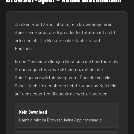
Chicken Road 2 von InOut ist ein browserbasieres
Spiel – eine separate App oder Installation ist nicht
erforderlich. Die Benutzeroberfläche ist auf
Englisch.
In den Menüeinstellungen lässt sich die Leertaste als
Steuerungsalternative aktivieren, mit der die
Spielfigur vorwärtsbewegt wird. Über die Vollbild-
Schaltfläche in der oberen Leiste kann das Spielfeld
auf den gesamten Bildschirm erweitert werden.
Kein Download
Läuft direkt im Browser, keine App notwendig