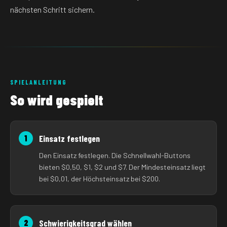
nächsten Schritt sichern.
SPIELANLEITUNG
So wird gespielt
Einsatz festlegen
1
Den Einsatz festlegen. Die Schnellwahl-Buttons
bieten $0,50, $1, $2 und $7. Der Mindesteinsatz liegt
bei $0,01, der Höchsteinsatz bei $200.
Schwierigkeitsgrad wählen
2