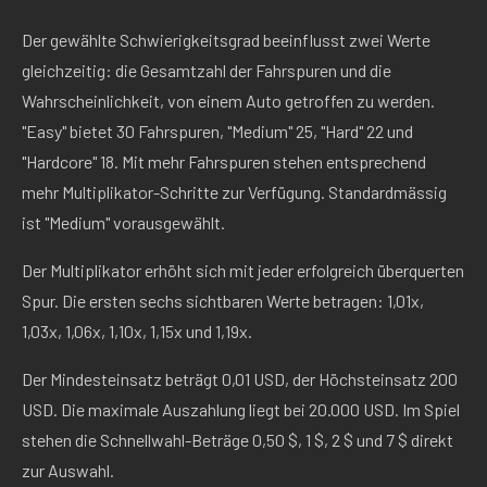
Der gewählte Schwierigkeitsgrad beeinflusst zwei Werte
gleichzeitig: die Gesamtzahl der Fahrspuren und die
Wahrscheinlichkeit, von einem Auto getroffen zu werden.
"Easy" bietet 30 Fahrspuren, "Medium" 25, "Hard" 22 und
"Hardcore" 18. Mit mehr Fahrspuren stehen entsprechend
mehr Multiplikator-Schritte zur Verfügung. Standardmässig
ist "Medium" vorausgewählt.
Der Multiplikator erhöht sich mit jeder erfolgreich überquerten
Spur. Die ersten sechs sichtbaren Werte betragen: 1,01x,
1,03x, 1,06x, 1,10x, 1,15x und 1,19x.
Der Mindesteinsatz beträgt 0,01 USD, der Höchsteinsatz 200
USD. Die maximale Auszahlung liegt bei 20.000 USD. Im Spiel
stehen die Schnellwahl-Beträge 0,50 $, 1 $, 2 $ und 7 $ direkt
zur Auswahl.