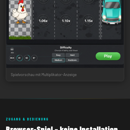
Spielvorschau mit Multiplikator-Anzeige
ZUGANG & BEDIENUNG
Browser-Spiel – keine Installation