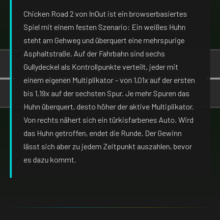
Chicken Road 2 von InOut ist ein browserbasiertes
Spiel mit einem festen Szenario: Ein weißes Huhn
steht am Gehweg und überquert eine mehrspurige
Asphaltstraße. Auf der Fahrbahn sind sechs
Gullydeckel als Kontrollpunkte verteilt, jeder mit
einem eigenen Multiplikator – von 1,01x auf der ersten
bis 1,19x auf der sechsten Spur. Je mehr Spuren das
Huhn überquert, desto höher der aktive Multiplikator.
Von rechts nähert sich ein türkisfarbenes Auto. Wird
das Huhn getroffen, endet die Runde. Der Gewinn
lässt sich aber zu jedem Zeitpunkt auszahlen, bevor
es dazu kommt.