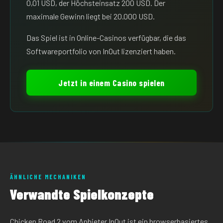
0,01 USD, der Höchsteinsatz 200 USD. Der
maximale Gewinn liegt bei 20.000 USD.
Das Spiel ist in Online-Casinos verfügbar, die das
Softwareportfolio von InOut lizenziert haben.
Jetzt in einem Casino spielen
ÄHNLICHE MECHANIKEN
Verwandte Spielkonzepte
Chicken Road 2 vom Anbieter InOut ist ein browserbasiertes