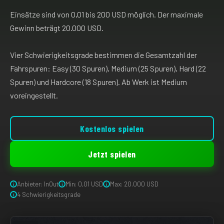
Einsätze sind von 0,01 bis 200 USD möglich. Der maximale
Gewinn beträgt 20.000 USD.
Vier Schwierigkeitsgrade bestimmen die Gesamtzahl der
Fahrspuren: Easy (30 Spuren), Medium (25 Spuren), Hard (22
Spuren) und Hardcore (18 Spuren). Ab Werk ist Medium
voreingestellt.
Kostenlos spielen
Jetzt spielen
Anbieter: InOut
Min: 0,01 USD
Max: 20.000 USD
i
i
i
4 Schwierigkeitsgrade
i