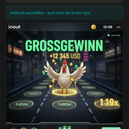
Jederzeit auszahlbar – auch nach der ersten Spur